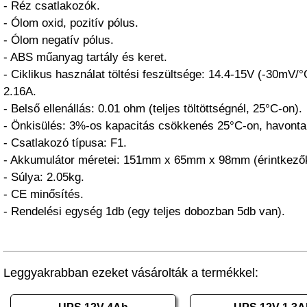
- Réz csatlakozók.
- Ólom oxid, pozitív pólus.
- Ólom negatív pólus.
- ABS műanyag tartály és keret.
- Ciklikus használat töltési feszültsége: 14.4-15V (-30mV/
2.16A.
- Belső ellenállás: 0.01 ohm (teljes töltöttségnél, 25°C-on).
- Önkisülés: 3%-os kapacitás csökkenés 25°C-on, havonta
- Csatlakozó típusa: F1.
- Akkumulátor méretei: 151mm x 65mm x 98mm (érintkezők
- Súlya: 2.05kg.
- CE minősítés.
- Rendelési egység 1db (egy teljes dobozban 5db van).
Leggyakrabban ezeket vásárolták a termékkel: