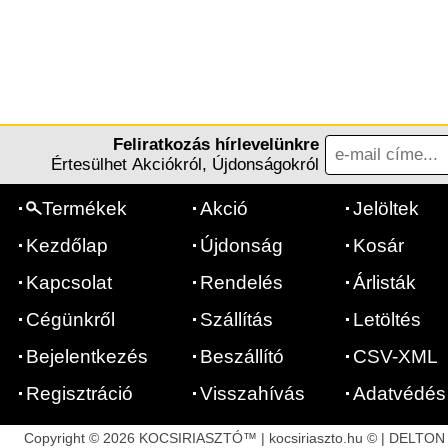
Feliratkozás hírlevelünkre
Értesülhet Akciókról, Újdonságokról
Termékek
Akció
Jelöltek
Kezdőlap
Újdonság
Kosár
Kapcsolat
Rendelés
Árlisták
Cégünkről
Szállítás
Letöltés
Bejelentkezés
Beszállító
CSV-XML
Regisztráció
Visszahívás
Adatvédés
Copyright © 2026 KOCSIRIASZTÓ™ | kocsiriaszto.hu © | DELTON | 