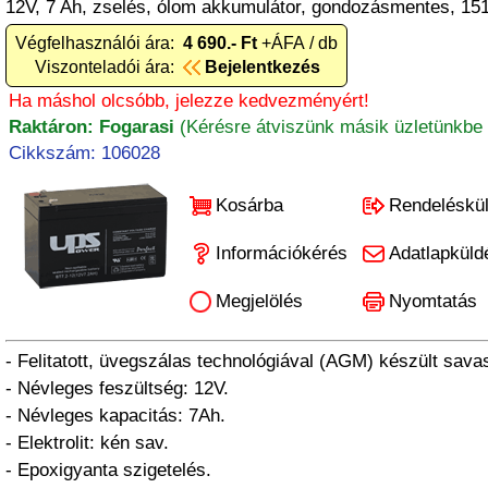
12V, 7 Ah, zselés, ólom akkumulátor, gondozásmentes, 1
Végfelhasználói ára:
4 690.- Ft
+ÁFA / db
Viszonteladói ára:
Bejelentkezés
Ha máshol olcsóbb, jelezze kedvezményért!
Raktáron: Fogarasi
(Kérésre átviszünk másik üzletünkbe 
Cikkszám: 106028
Kosárba
Rendeléskü
Információkérés
Adatlapküld
Megjelölés
Nyomtatás
- Felitatott, üvegszálas technológiával (AGM) készült sava
- Névleges feszültség: 12V.
- Névleges kapacitás: 7Ah.
- Elektrolit: kén sav.
- Epoxigyanta szigetelés.