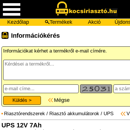
Kezdőlap
Termékek
Akció
Újdon
Információkérés
Információkat kérhet a termékről e-mail címére.
Mégse
Riasztórendszerek
/
Riasztó akkumulátorok
/
UPS
V
UPS 12V 7Ah