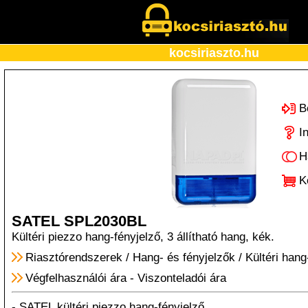
kocsiriaszto.hu
B
I
H
K
SATEL SPL2030BL
Kültéri piezzo hang-fényjelző, 3 állítható hang, kék.
Riasztórendszerek
/
Hang- és fényjelzők
/
Kültéri hang
Végfelhasználói ára
-
Viszonteladói ára
- SATEL kültéri piezzo hang-fényjelző.