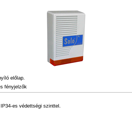
yíló előlap.
és fényjelzők
 IP34-es védettségi szinttel.