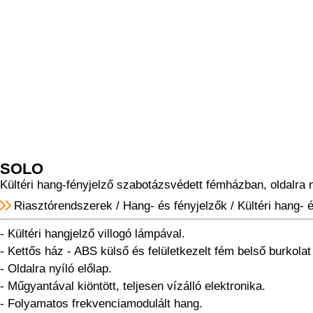
SOLO
Kültéri hang-fényjelző szabotázsvédett fémházban, oldalra n
Riasztórendszerek
/
Hang- és fényjelzők
/
Kültéri hang- 
- Kültéri hangjelző villogó lámpával.
- Kettős ház - ABS külső és felületkezelt fém belső burkolat
- Oldalra nyíló előlap.
- Műgyantával kiöntött, teljesen vízálló elektronika.
- Folyamatos frekvenciamodulált hang.