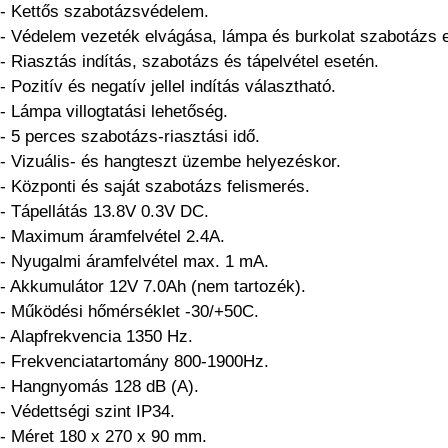
- Kettős szabotázsvédelem.
- Védelem vezeték elvágása, lámpa és burkolat szabotázs e
- Riasztás indítás, szabotázs és tápelvétel esetén.
- Pozitív és negatív jellel indítás választható.
- Lámpa villogtatási lehetőség.
- 5 perces szabotázs-riasztási idő.
- Vizuális- és hangteszt üzembe helyezéskor.
- Központi és saját szabotázs felismerés.
- Tápellátás 13.8V 0.3V DC.
- Maximum áramfelvétel 2.4A.
- Nyugalmi áramfelvétel max. 1 mA.
- Akkumulátor 12V 7.0Ah (nem tartozék).
- Működési hőmérséklet -30/+50C.
- Alapfrekvencia 1350 Hz.
- Frekvenciatartomány 800-1900Hz.
- Hangnyomás 128 dB (A).
- Védettségi szint IP34.
- Méret 180 x 270 x 90 mm.