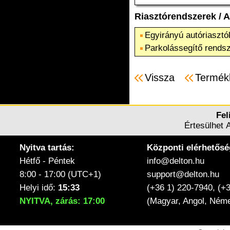
Riasztórendszerek
/
A
Egyirányú autóriasztó
Parkolássegítő rends
Vissza
Termék
Fel
Értesülhet 
Nyitva tartás:
Központi elérhetősé
Hétfő - Péntek
info@delton.hu
8:00 - 17:00 (UTC+1)
support@delton.hu
Helyi idő:
15:33
(+36 1) 220-7940, (+
NYITVA, zárás: 17:00
(Magyar, Angol, Néme