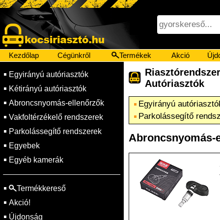
Kezdőlap
Cégünkről
Termékek
Akció
Újd
Riasztórendsz
Egyirányú autóriasztók
Autóriasztók
Kétirányú autóriasztók
Abroncsnyomás-ellenőrzők
Egyirányú autóriasztó
Parkolássegítő rends
Vakfoltérzékelő rendszerek
Parkolássegítő rendszerek
Abroncsnyomás-e
Egyebek
Egyéb kamerák
Termékkereső
Akció!
Újdonság