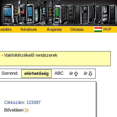
HUF
etöltés
Kérdések
Árajánlat
Oktatás
Vakfoltérzékelő rendszerek
Sorrend:
ABC
ár
ár
elérhetőség
Cikkszám: 123397
Bővebben