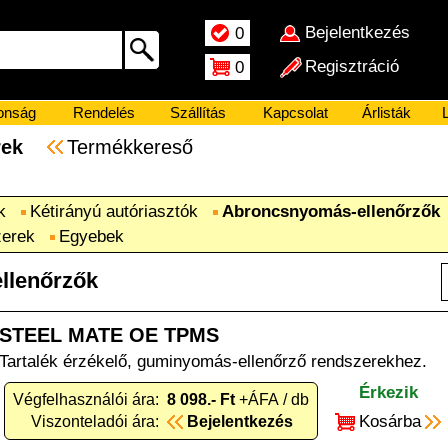
Bejelentkezés
0
Regisztráció
0
onság
Rendelés
Szállítás
Kapcsolat
Árlisták
L
erek
Termékkereső
k
Kétirányú autóriasztók
Abroncsnyomás-ellenőrzők
zerek
Egyebek
llenőrzők
STEEL MATE OE TPMS
Tartalék érzékelő, guminyomás-ellenőrző rendszerekhez.
Érkezik
Végfelhasználói ára:
8 098.- Ft
+ÁFA / db
Kosárba
Viszonteladói ára:
Bejelentkezés