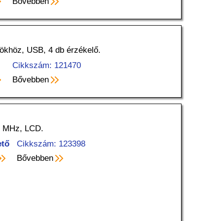
Bővebben
khöz, USB, 4 db érzékelő.
Cikkszám: 121470
Bővebben
2 MHz, LCD.
ető
Cikkszám: 123398
Bővebben