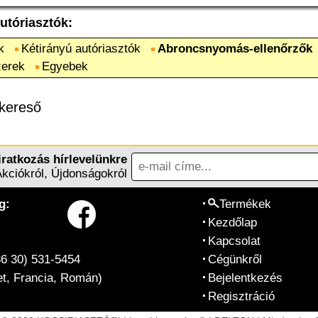
utóriasztók
:
k
Kétirányú autóriasztók
Abroncsnyomás-ellenőrzők
zerek
Egyebek
kereső
iratkozás hírlevelünkre
Akciókról, Újdonságokról
g:
Termékek
Kezdőlap
Kapcsolat
36 30) 531-5454
Cégünkről
t, Francia, Román)
Bejelentkezés
Regisztráció