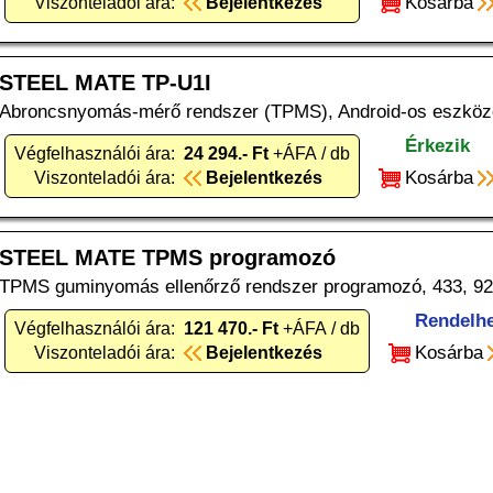
Kosárba
Viszonteladói ára:
Bejelentkezés
STEEL MATE TP-U1I
Abroncsnyomás-mérő rendszer (TPMS), Android-os eszközö
Érkezik
Végfelhasználói ára:
24 294.- Ft
+ÁFA / db
Kosárba
Viszonteladói ára:
Bejelentkezés
STEEL MATE TPMS programozó
TPMS guminyomás ellenőrző rendszer programozó, 433, 9
Rendelh
Végfelhasználói ára:
121 470.- Ft
+ÁFA / db
Kosárba
Viszonteladói ára:
Bejelentkezés