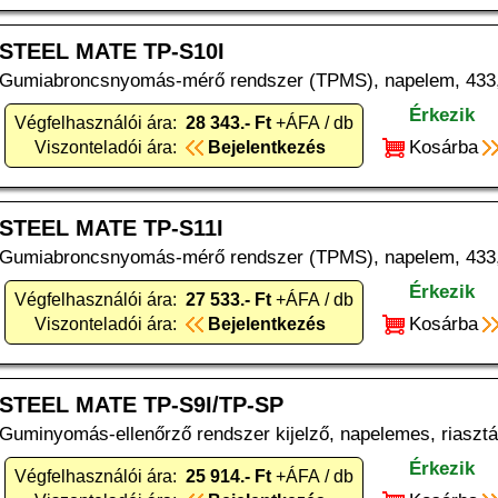
STEEL MATE TP-S10I
Gumiabroncsnyomás-mérő rendszer (TPMS), napelem, 433, 
Érkezik
Végfelhasználói ára:
28 343.- Ft
+ÁFA / db
Kosárba
Viszonteladói ára:
Bejelentkezés
STEEL MATE TP-S11I
Gumiabroncsnyomás-mérő rendszer (TPMS), napelem, 433, 
Érkezik
Végfelhasználói ára:
27 533.- Ft
+ÁFA / db
Kosárba
Viszonteladói ára:
Bejelentkezés
STEEL MATE TP-S9I/TP-SP
Guminyomás-ellenőrző rendszer kijelző, napelemes, riaszt
Érkezik
Végfelhasználói ára:
25 914.- Ft
+ÁFA / db