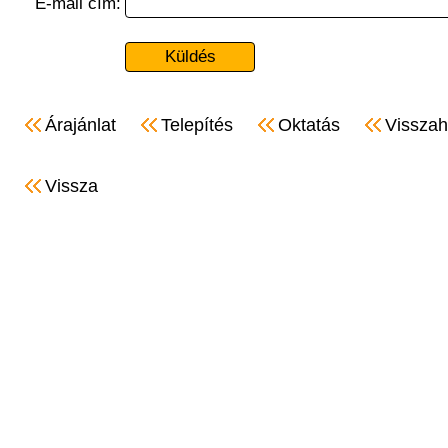
E-mail cím:
Árajánlat
Telepítés
Oktatás
Visszah
Vissza